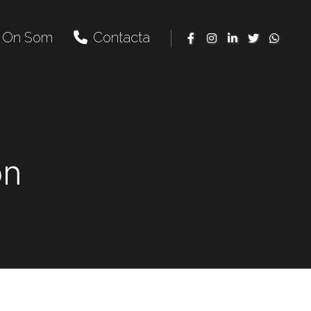
On Som
Contacta
on